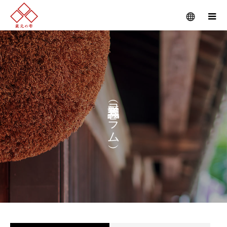
コ
ラ
ム