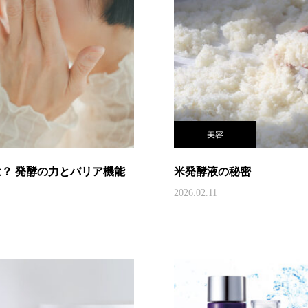
美容
？ 発酵の力とバリア機能
米発酵液の秘密
2026.02.11