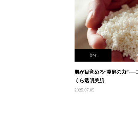
美容
肌が目覚める“発酵の力”─
くら透明美肌
2025.07.05