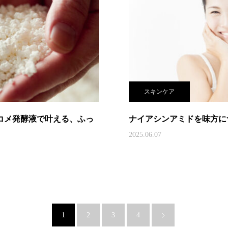
スキンケア
─コメ発酵液で叶える、ふっ
ナイアシンアミドを味方に
2025.06.07
1
2
3
4