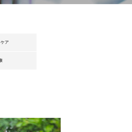
ンケア
康