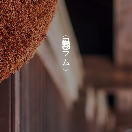
コ
ラ
ム