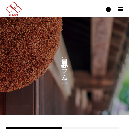
コ
ラ
ム