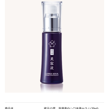
商品名
蔵元の雫 薬用美白シワ改善セラム(30ml)