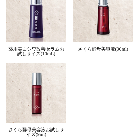
薬用美白シワ改善セラムお
さくら酵母美容液(30ml)
試しサイズ(10mL)
さくら酵母美容液お試しサ
イズ(9ml)