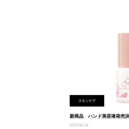
スキンケア
新商品 ハンド美容液発売
2023.04.24