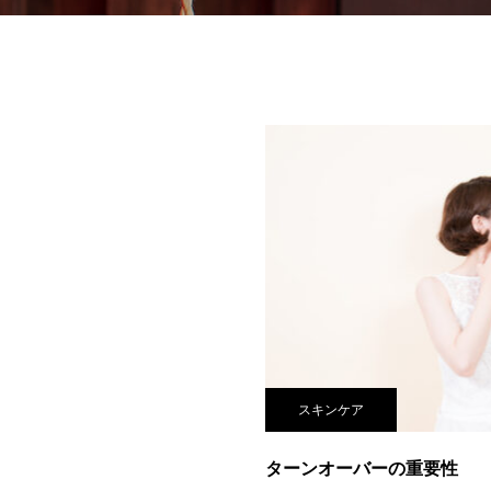
スキンケア
ターンオーバーの重要性