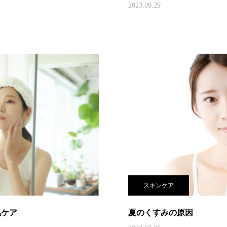
2023.09.29
スキンケア
肌ケア
夏のくすみの原因